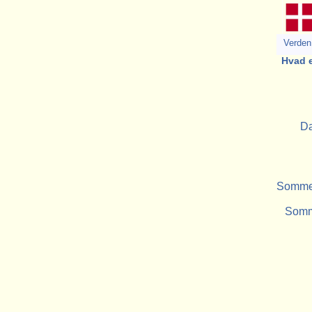
Verden 
Hvad e
Da
Sommer
Somme