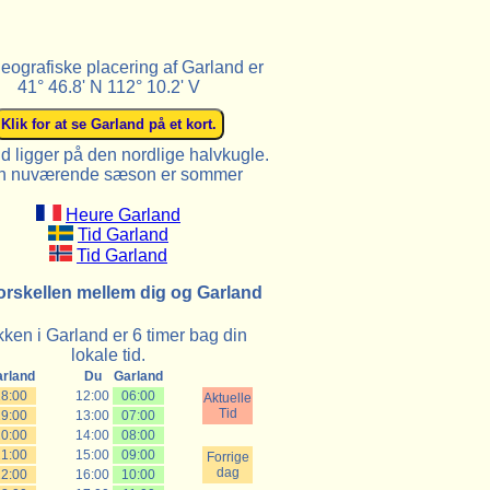
eografiske placering af Garland er
41° 46.8' N 112° 10.2' V
d ligger på den nordlige halvkugle.
n nuværende sæson er sommer
Heure Garland
Tid Garland
Tid Garland
orskellen mellem dig og Garland
kken i Garland er 6 timer bag din
lokale tid.
rland
Du
Garland
18:00
12:00
06:00
Aktuelle
Tid
19:00
13:00
07:00
20:00
14:00
08:00
21:00
15:00
09:00
Forrige
dag
22:00
16:00
10:00