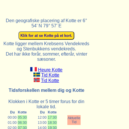
Den geografiske placering af Kotte er 6°
54' N 79° 57' E
Kotte ligger mellem Krebsens Vendekreds
og Stenbukkens vendekreds.
Det har ikke forår, sommer, efterår, vinter
sæsoner.
Heure Kotte
Tid Kotte
Tid Kotte
Tidsforskellen mellem dig og Kotte
Klokken i Kotte er 5 timer forus for din
lokale tid.
Du
Kotte
Du
Kotte
00:00
05:30
12:00
17:30
Aktuelle
Tid
01:00
06:30
13:00
18:30
02:00
07:30
14:00
19:30