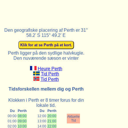
Den geografiske placering af Perth er 31°
58.2' S 115° 49.2' E
Perth ligger på den sydlige halvkugle.
Den nuværende sæson er vinter
Heure Perth
Tid Perth
Tid Perth
Tidsforskellen mellem dig og Perth
Klokken i Perth er 8 timer forus for din
lokale tid.
Du
Perth
Du
Perth
00:00
08:00
12:00
20:00
Aktuelle
Tid
01:00
09:00
13:00
21:00
02:00
10:00
14:00
22:00