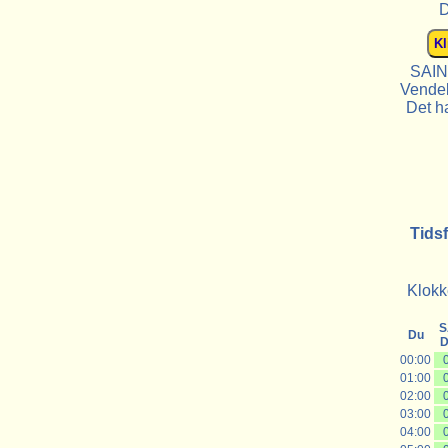
D
SAIN
Vendek
Det ha
Tids
Klokk
S
Du
D
00:00
01:00
02:00
03:00
04:00