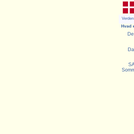
Verden 
Hvad 
Den
Da
SA
Somme