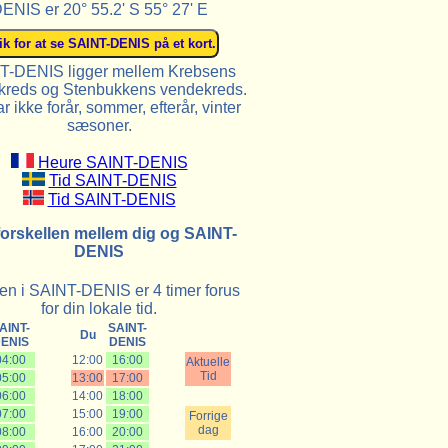
ENIS er 20° 55.2' S 55° 27' E
T-DENIS ligger mellem Krebsens
reds og Stenbukkens vendekreds.
r ikke forår, sommer, efterår, vinter
sæsoner.
Heure SAINT-DENIS
Tid SAINT-DENIS
Tid SAINT-DENIS
forskellen mellem dig og SAINT-
DENIS
en i SAINT-DENIS er 4 timer forus
for din lokale tid.
AINT-
SAINT-
Du
ENIS
DENIS
04:00
12:00
16:00
Aktuelle
Tid
05:00
13:00
17:00
06:00
14:00
18:00
07:00
15:00
19:00
Forrige
dag
08:00
16:00
20:00