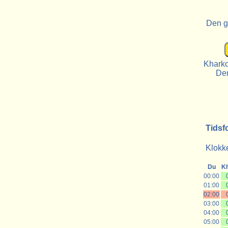
Den g
Kharko
De
Tidsf
Klokke
Du
K
00:00
01:00
02:00
03:00
04:00
05:00