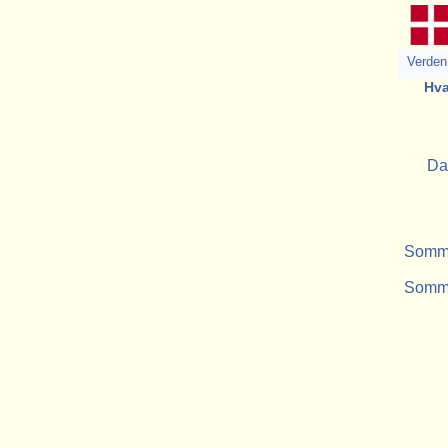
Verden 
Hva
Da
Somme
Sommer