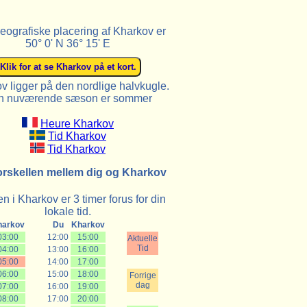
eografiske placering af Kharkov er
50° 0' N 36° 15' E
v ligger på den nordlige halvkugle.
n nuværende sæson er sommer
Heure Kharkov
Tid Kharkov
Tid Kharkov
orskellen mellem dig og Kharkov
n i Kharkov er 3 timer forus for din
lokale tid.
harkov
Du
Kharkov
03:00
12:00
15:00
Aktuelle
Tid
04:00
13:00
16:00
05:00
14:00
17:00
06:00
15:00
18:00
Forrige
dag
07:00
16:00
19:00
08:00
17:00
20:00