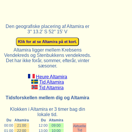
Den geografiske placering af Altamira er
3° 13.2' S 52° 15' V
Altamira ligger mellem Krebsens
Vendekreds og Stenbukkens vendekreds.
Det har ikke forår, sommer, efterår, vinter
sæsoner.
Heure Altamira
Tid Altamira
Tid Altamira
Tidsforskellen mellem dig og Altamira
Klokken i Altamira er 3 timer bag din
lokale tid.
Du
Altamira
Du
Altamira
00:00
21:00
12:00
09:00
Aktuelle
Tid
01:00
22:00
13:00
10:00