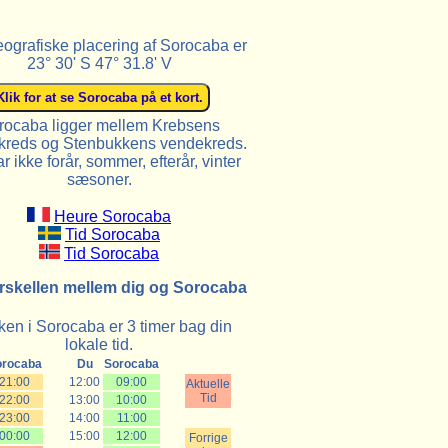
ografiske placering af Sorocaba er
23° 30' S 47° 31.8' V
rocaba ligger mellem Krebsens
reds og Stenbukkens vendekreds.
r ikke forår, sommer, efterår, vinter
sæsoner.
Heure Sorocaba
Tid Sorocaba
Tid Sorocaba
rskellen mellem dig og Sorocaba
ken i Sorocaba er 3 timer bag din
lokale tid.
orocaba
Du
Sorocaba
21:00
12:00
09:00
Aktuelle
Tid
22:00
13:00
10:00
23:00
14:00
11:00
00:00
15:00
12:00
Forrige