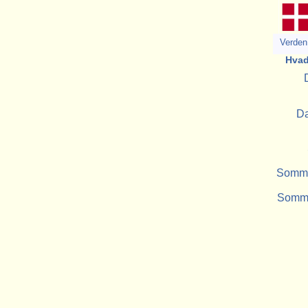
Verden 
Hvad
Da
Sommer
Somme