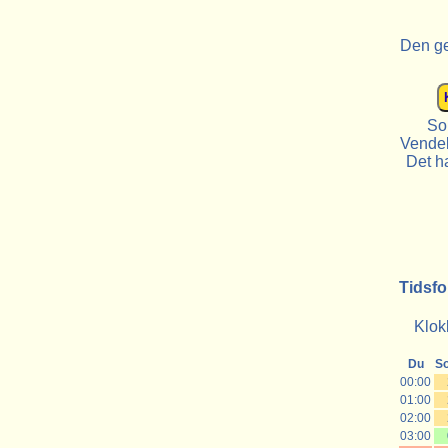
Den ge
So
Vendek
Det ha
Tidsfo
Klok
Du
S
00:00
01:00
02:00
03:00