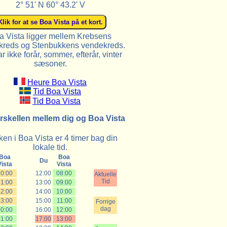
2° 51' N 60° 43.2' V
a Vista ligger mellem Krebsens
reds og Stenbukkens vendekreds.
r ikke forår, sommer, efterår, vinter
sæsoner.
Heure Boa Vista
Tid Boa Vista
Tid Boa Vista
rskellen mellem dig og Boa Vista
ken i Boa Vista er 4 timer bag din
lokale tid.
Boa
Boa
Du
Vista
Vista
20:00
12:00
08:00
Aktuelle
Tid
21:00
13:00
09:00
22:00
14:00
10:00
23:00
15:00
11:00
Forrige
dag
00:00
16:00
12:00
01:00
17:00
13:00