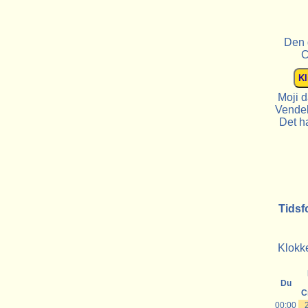
Den 
C
Moji 
Vendek
Det ha
Tidsf
Klokke
Du
C
00:00