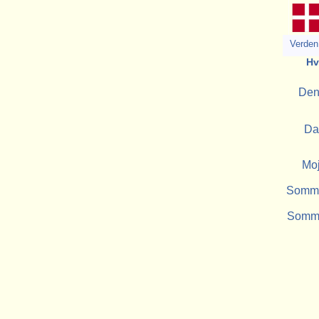
Verden 
Hv
Den 
Da
Moj
Sommer
Somme