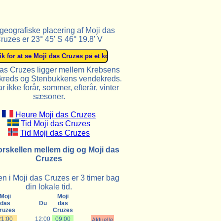
geografiske placering af Moji das
ruzes er 23° 45' S 46° 19.8' V
das Cruzes ligger mellem Krebsens
reds og Stenbukkens vendekreds.
r ikke forår, sommer, efterår, vinter
sæsoner.
Heure Moji das Cruzes
Tid Moji das Cruzes
Tid Moji das Cruzes
orskellen mellem dig og Moji das
Cruzes
n i Moji das Cruzes er 3 timer bag
din lokale tid.
Moji
Moji
das
Du
das
ruzes
Cruzes
21:00
12:00
09:00
Aktuelle