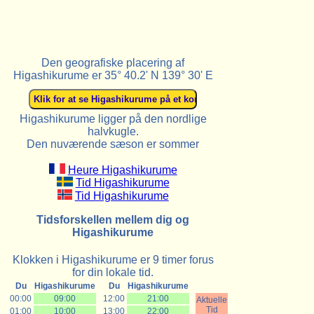
Den geografiske placering af
Higashikurume er 35° 40.2' N 139° 30' E
Higashikurume ligger på den nordlige
halvkugle.
Den nuværende sæson er sommer
Heure Higashikurume
Tid Higashikurume
Tid Higashikurume
Tidsforskellen mellem dig og
Higashikurume
Klokken i Higashikurume er 9 timer forus
for din lokale tid.
Du
Higashikurume
Du
Higashikurume
00:00
09:00
12:00
21:00
Aktuelle
Tid
01:00
10:00
13:00
22:00