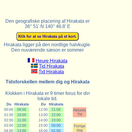
Den geografiske placering af Hirakata er
36° 51' N 140° 46.8' E
Hirakata ligger på den nordlige halvkugle.
Den nuværende sæson er sommer
Heure Hirakata
Tid Hirakata
Tid Hirakata
Tidsforskellen mellem dig og Hirakata
Klokken i Hirakata er 9 timer forus for din
lokale tid.
Du
Hirakata
Du
Hirakata
00:00
09:00
12:00
21:00
Aktuelle
Tid
01:00
10:00
13:00
22:00
02:00
11:00
14:00
23:00
03:00
12:00
15:00
00:00
Forrige
dag
04:00
13:00
16:00
01:00