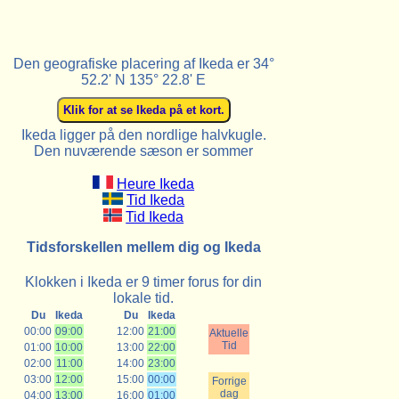
Den geografiske placering af Ikeda er 34°
52.2' N 135° 22.8' E
Ikeda ligger på den nordlige halvkugle.
Den nuværende sæson er sommer
Heure Ikeda
Tid Ikeda
Tid Ikeda
Tidsforskellen mellem dig og Ikeda
Klokken i Ikeda er 9 timer forus for din
lokale tid.
Du
Ikeda
Du
Ikeda
00:00
09:00
12:00
21:00
Aktuelle
Tid
01:00
10:00
13:00
22:00
02:00
11:00
14:00
23:00
03:00
12:00
15:00
00:00
Forrige
dag
04:00
13:00
16:00
01:00