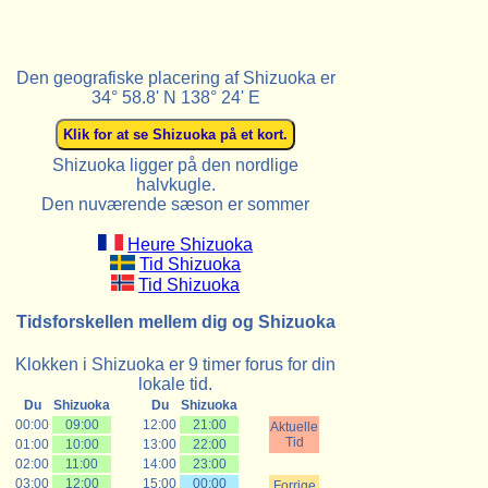
Den geografiske placering af Shizuoka er
34° 58.8' N 138° 24' E
Shizuoka ligger på den nordlige
halvkugle.
Den nuværende sæson er sommer
Heure Shizuoka
Tid Shizuoka
Tid Shizuoka
Tidsforskellen mellem dig og Shizuoka
Klokken i Shizuoka er 9 timer forus for din
lokale tid.
Du
Shizuoka
Du
Shizuoka
00:00
09:00
12:00
21:00
Aktuelle
Tid
01:00
10:00
13:00
22:00
02:00
11:00
14:00
23:00
03:00
12:00
15:00
00:00
Forrige