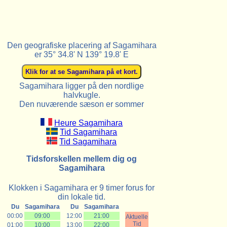
Den geografiske placering af Sagamihara
er 35° 34.8' N 139° 19.8' E
Sagamihara ligger på den nordlige
halvkugle.
Den nuværende sæson er sommer
Heure Sagamihara
Tid Sagamihara
Tid Sagamihara
Tidsforskellen mellem dig og
Sagamihara
Klokken i Sagamihara er 9 timer forus for
din lokale tid.
Du
Sagamihara
Du
Sagamihara
00:00
09:00
12:00
21:00
Aktuelle
Tid
01:00
10:00
13:00
22:00