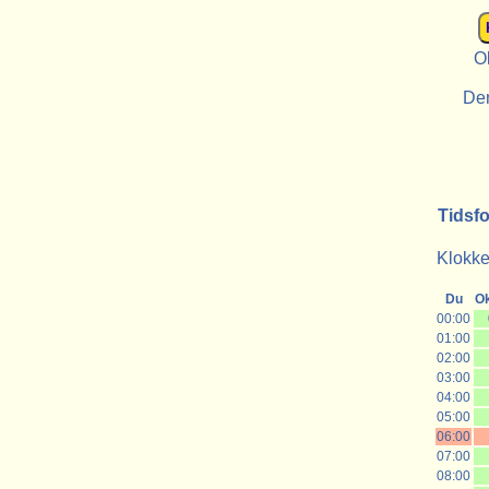
O
De
Tidsf
Klokke
Du
O
00:00
01:00
02:00
03:00
04:00
05:00
06:00
07:00
08:00