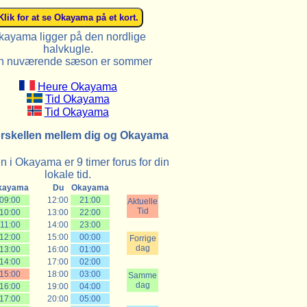
kayama ligger på den nordlige
halvkugle.
n nuværende sæson er sommer
Heure Okayama
Tid Okayama
Tid Okayama
orskellen mellem dig og Okayama
n i Okayama er 9 timer forus for din
lokale tid.
kayama
Du
Okayama
09:00
12:00
21:00
Aktuelle
Tid
10:00
13:00
22:00
11:00
14:00
23:00
12:00
15:00
00:00
Forrige
dag
13:00
16:00
01:00
14:00
17:00
02:00
15:00
18:00
03:00
Samme
dag
16:00
19:00
04:00
17:00
20:00
05:00