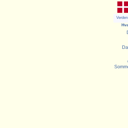
Verden 
Hva
Da
Sommer