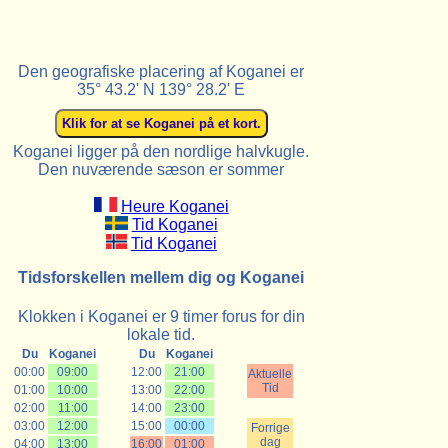
Den geografiske placering af Koganei er
35° 43.2' N 139° 28.2' E
Koganei ligger på den nordlige halvkugle.
Den nuværende sæson er sommer
Heure Koganei
Tid Koganei
Tid Koganei
Tidsforskellen mellem dig og Koganei
Klokken i Koganei er 9 timer forus for din
lokale tid.
Du
Koganei
Du
Koganei
00:00
09:00
12:00
21:00
Aktuelle
Tid
01:00
10:00
13:00
22:00
02:00
11:00
14:00
23:00
03:00
12:00
15:00
00:00
Forrige
dag
04:00
13:00
16:00
01:00