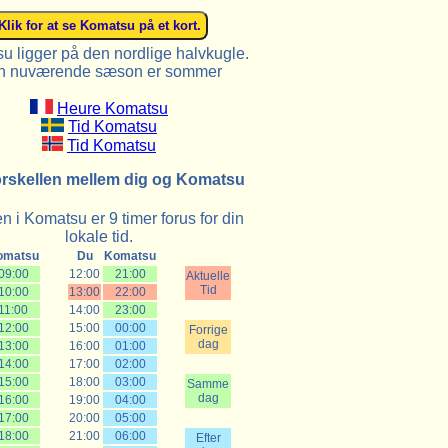
u ligger på den nordlige halvkugle.
n nuværende sæson er sommer
Heure Komatsu
Tid Komatsu
Tid Komatsu
orskellen mellem dig og Komatsu
n i Komatsu er 9 timer forus for din
lokale tid.
omatsu
Du
Komatsu
09:00
12:00
21:00
Aktuelle
Tid
10:00
13:00
22:00
11:00
14:00
23:00
12:00
15:00
00:00
Forrige
dag
13:00
16:00
01:00
14:00
17:00
02:00
15:00
18:00
03:00
Samme
dag
16:00
19:00
04:00
17:00
20:00
05:00
18:00
21:00
06:00
Efter