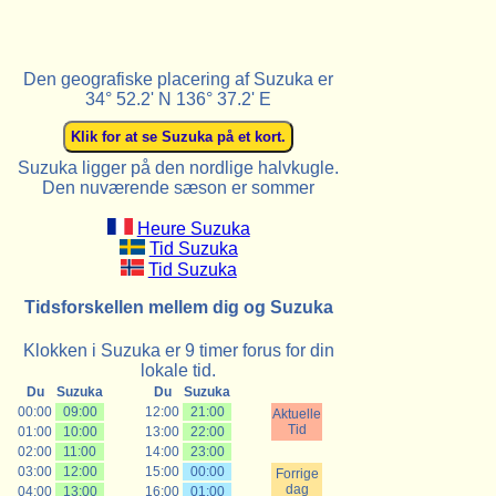
Den geografiske placering af Suzuka er
34° 52.2' N 136° 37.2' E
Suzuka ligger på den nordlige halvkugle.
Den nuværende sæson er sommer
Heure Suzuka
Tid Suzuka
Tid Suzuka
Tidsforskellen mellem dig og Suzuka
Klokken i Suzuka er 9 timer forus for din
lokale tid.
Du
Suzuka
Du
Suzuka
00:00
09:00
12:00
21:00
Aktuelle
Tid
01:00
10:00
13:00
22:00
02:00
11:00
14:00
23:00
03:00
12:00
15:00
00:00
Forrige
dag
04:00
13:00
16:00
01:00