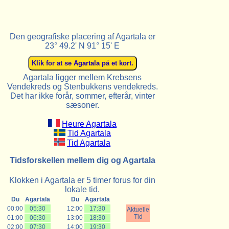
Den geografiske placering af Agartala er
23° 49.2' N 91° 15' E
Agartala ligger mellem Krebsens
Vendekreds og Stenbukkens vendekreds.
Det har ikke forår, sommer, efterår, vinter
sæsoner.
Heure Agartala
Tid Agartala
Tid Agartala
Tidsforskellen mellem dig og Agartala
Klokken i Agartala er 5 timer forus for din
lokale tid.
Du
Agartala
Du
Agartala
00:00
05:30
12:00
17:30
Aktuelle
Tid
01:00
06:30
13:00
18:30
02:00
07:30
14:00
19:30