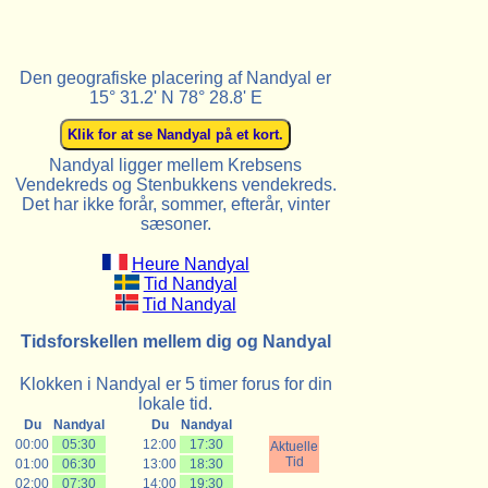
Den geografiske placering af Nandyal er
15° 31.2' N 78° 28.8' E
Nandyal ligger mellem Krebsens
Vendekreds og Stenbukkens vendekreds.
Det har ikke forår, sommer, efterår, vinter
sæsoner.
Heure Nandyal
Tid Nandyal
Tid Nandyal
Tidsforskellen mellem dig og Nandyal
Klokken i Nandyal er 5 timer forus for din
lokale tid.
Du
Nandyal
Du
Nandyal
00:00
05:30
12:00
17:30
Aktuelle
Tid
01:00
06:30
13:00
18:30
02:00
07:30
14:00
19:30