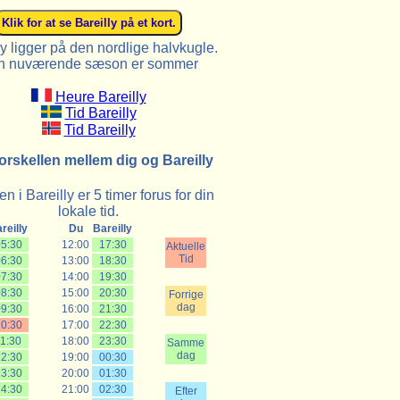
ly ligger på den nordlige halvkugle.
n nuværende sæson er sommer
Heure Bareilly
Tid Bareilly
Tid Bareilly
orskellen mellem dig og Bareilly
n i Bareilly er 5 timer forus for din
lokale tid.
reilly
Du
Bareilly
5:30
12:00
17:30
Aktuelle
Tid
6:30
13:00
18:30
7:30
14:00
19:30
8:30
15:00
20:30
Forrige
dag
9:30
16:00
21:30
0:30
17:00
22:30
1:30
18:00
23:30
Samme
dag
2:30
19:00
00:30
3:30
20:00
01:30
4:30
21:00
02:30
Efter