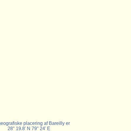
eografiske placering af Bareilly er
28° 19.8' N 79° 24' E