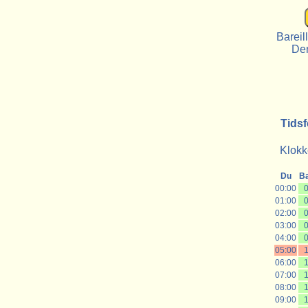
Bareil
De
Tidsf
Klokke
Du
Ba
00:00
0
01:00
0
02:00
0
03:00
0
04:00
0
05:00
1
06:00
1
07:00
1
08:00
1
09:00
1