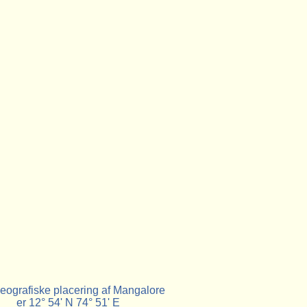
eografiske placering af Mangalore
er 12° 54' N 74° 51' E