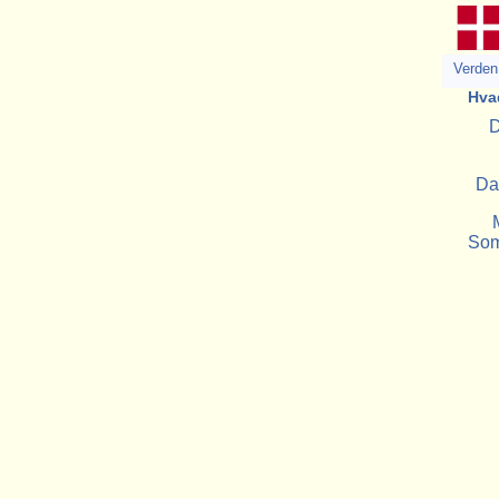
Verden 
Hva
D
Da
Som