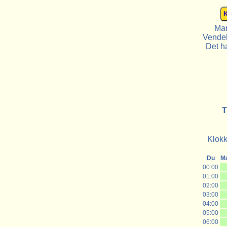
Man
Vendek
Det ha
T
Klokk
Du
M
00:00
01:00
02:00
03:00
04:00
05:00
06:00