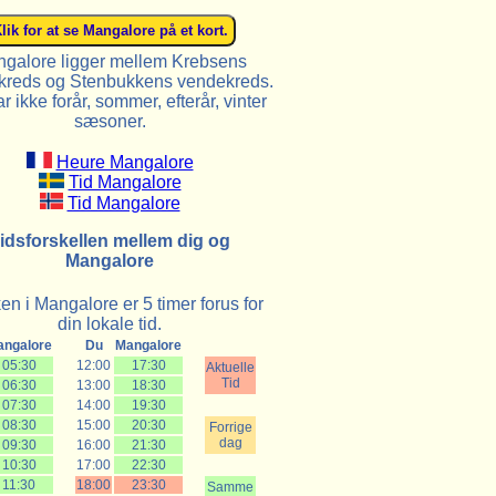
galore ligger mellem Krebsens
reds og Stenbukkens vendekreds.
r ikke forår, sommer, efterår, vinter
sæsoner.
Heure Mangalore
Tid Mangalore
Tid Mangalore
idsforskellen mellem dig og
Mangalore
en i Mangalore er 5 timer forus for
din lokale tid.
angalore
Du
Mangalore
05:30
12:00
17:30
Aktuelle
Tid
06:30
13:00
18:30
07:30
14:00
19:30
08:30
15:00
20:30
Forrige
dag
09:30
16:00
21:30
10:30
17:00
22:30
11:30
18:00
23:30
Samme