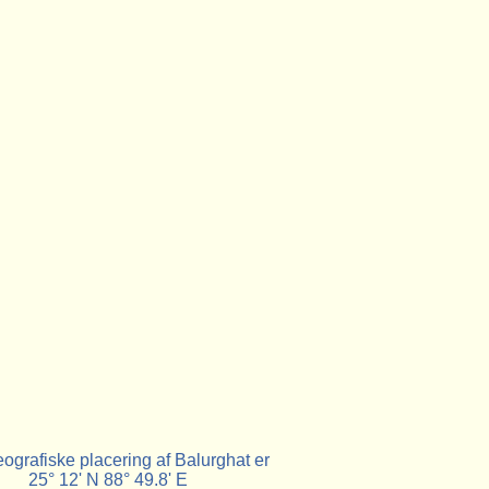
ografiske placering af Balurghat er
25° 12' N 88° 49.8' E