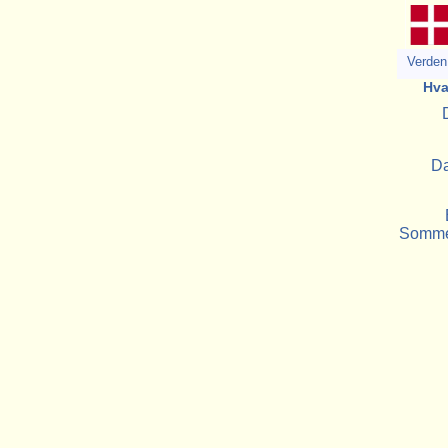
Verden 
Hva
Da
Sommer