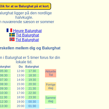
lurghat ligger på den nordlige
halvkugle.
n nuværende sæson er sommer
Heure Balurghat
Tid Balurghat
Tid Balurghat
rskellen mellem dig og Balurghat
 i Balurghat er 5 timer forus for din
lokale tid.
lurghat
Du
Balurghat
05:30
12:00
17:30
Aktuelle
Tid
06:30
13:00
18:30
07:30
14:00
19:30
08:30
15:00
20:30
Forrige
dag
09:30
16:00
21:30
10:30
17:00
22:30
11:30
18:00
23:30
Samme
dag
12:30
19:00
00:30
13:30
20:00
01:30