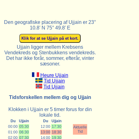
Den geografiske placering af Ujjain er 23°
10.8' N 75° 49.8' E
Ujjain ligger mellem Krebsens
Vendekreds og Stenbukkens vendekreds.
Det har ikke forår, sommer, efterår, vinter
sæsoner.
Heure Ujjain
Tid Ujjain
Tid Ujjain
Tidsforskellen mellem dig og Ujjain
Klokken i Ujjain er 5 timer forus for din
lokale tid.
Du
Ujjain
Du
Ujjain
00:00
05:30
12:00
17:30
Aktuelle
Tid
01:00
06:30
13:00
18:30
02:00
07:30
14:00
19:30