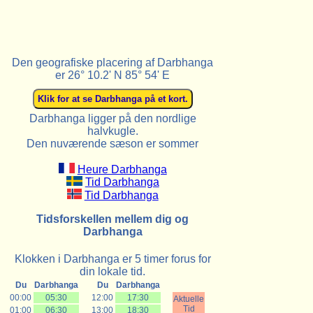
Den geografiske placering af Darbhanga
er 26° 10.2' N 85° 54' E
Darbhanga ligger på den nordlige
halvkugle.
Den nuværende sæson er sommer
Heure Darbhanga
Tid Darbhanga
Tid Darbhanga
Tidsforskellen mellem dig og
Darbhanga
Klokken i Darbhanga er 5 timer forus for
din lokale tid.
Du
Darbhanga
Du
Darbhanga
00:00
05:30
12:00
17:30
Aktuelle
Tid
01:00
06:30
13:00
18:30