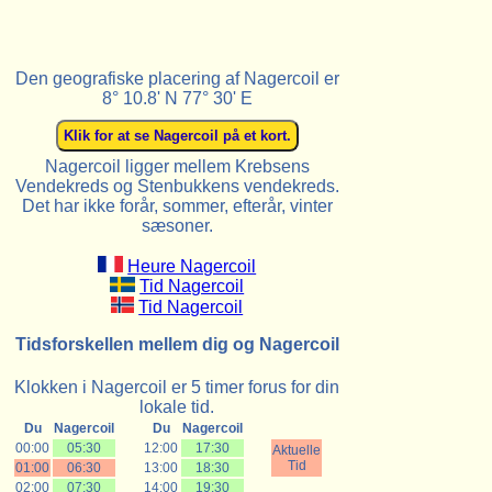
Den geografiske placering af Nagercoil er
8° 10.8' N 77° 30' E
Nagercoil ligger mellem Krebsens
Vendekreds og Stenbukkens vendekreds.
Det har ikke forår, sommer, efterår, vinter
sæsoner.
Heure Nagercoil
Tid Nagercoil
Tid Nagercoil
Tidsforskellen mellem dig og Nagercoil
Klokken i Nagercoil er 5 timer forus for din
lokale tid.
Du
Nagercoil
Du
Nagercoil
00:00
05:30
12:00
17:30
Aktuelle
Tid
01:00
06:30
13:00
18:30
02:00
07:30
14:00
19:30