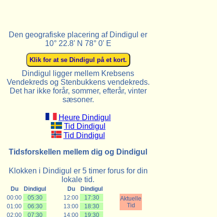
Den geografiske placering af Dindigul er
10° 22.8' N 78° 0' E
Dindigul ligger mellem Krebsens
Vendekreds og Stenbukkens vendekreds.
Det har ikke forår, sommer, efterår, vinter
sæsoner.
Heure Dindigul
Tid Dindigul
Tid Dindigul
Tidsforskellen mellem dig og Dindigul
Klokken i Dindigul er 5 timer forus for din
lokale tid.
Du
Dindigul
Du
Dindigul
00:00
05:30
12:00
17:30
Aktuelle
Tid
01:00
06:30
13:00
18:30
02:00
07:30
14:00
19:30