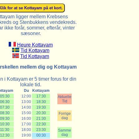
ttayam ligger mellem Krebsens
reds og Stenbukkens vendekreds.
r ikke forår, sommer, efterår, vinter
sæsoner.
Heure Kottayam
Tid Kottayam
Tid Kottayam
rskellen mellem dig og Kottayam
 i Kottayam er 5 timer forus for din
lokale tid.
ottayam
Du
Kottayam
05:30
12:00
17:30
Aktuelle
Tid
06:30
13:00
18:30
07:30
14:00
19:30
08:30
15:00
20:30
Forrige
dag
09:30
16:00
21:30
10:30
17:00
22:30
11:30
18:00
23:30
Samme
dag
12:30
19:00
00:30