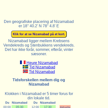
Den geografiske placering af Nizamabad
er 18° 40.2' N 78° 4.8' E
Nizamabad ligger mellem Krebsens
Vendekreds og Stenbukkens vendekreds.
Det har ikke forår, sommer, efterår, vinter
sæsoner.
Heure Nizamabad
Tid Nizamabad
Tid Nizamabad
Tidsforskellen mellem dig og
Nizamabad
Klokken i Nizamabad er 5 timer forus for
din lokale tid.
Du
Nizamabad
Du
Nizamabad
00:00
05:30
12:00
17:30
Aktuelle