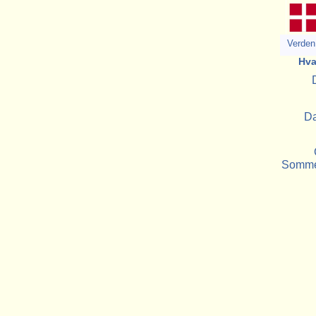
Verden 
Hva
Da
Sommer