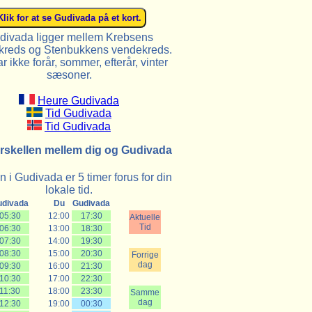
divada ligger mellem Krebsens
reds og Stenbukkens vendekreds.
r ikke forår, sommer, efterår, vinter
sæsoner.
Heure Gudivada
Tid Gudivada
Tid Gudivada
rskellen mellem dig og Gudivada
 i Gudivada er 5 timer forus for din
lokale tid.
udivada
Du
Gudivada
05:30
12:00
17:30
Aktuelle
Tid
06:30
13:00
18:30
07:30
14:00
19:30
08:30
15:00
20:30
Forrige
dag
09:30
16:00
21:30
10:30
17:00
22:30
11:30
18:00
23:30
Samme
dag
12:30
19:00
00:30