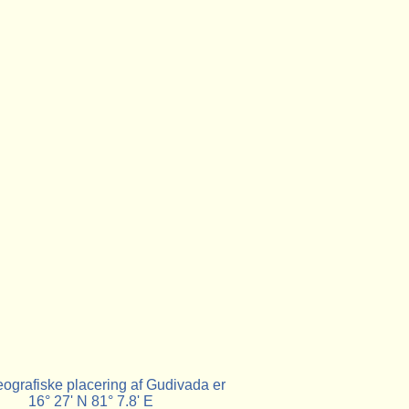
ografiske placering af Gudivada er
16° 27' N 81° 7.8' E