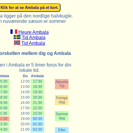
 ligger på den nordlige halvkugle.
n nuværende sæson er sommer
Heure Ambala
Tid Ambala
Tid Ambala
orskellen mellem dig og Ambala
n i Ambala er 5 timer forus for din
lokale tid.
mbala
Du
Ambala
5:30
12:00
17:30
Aktuelle
Tid
6:30
13:00
18:30
7:30
14:00
19:30
8:30
15:00
20:30
Forrige
dag
9:30
16:00
21:30
0:30
17:00
22:30
1:30
18:00
23:30
Samme
dag
2:30
19:00
00:30
3:30
20:00
01:30
4:30
21:00
02:30
Efter