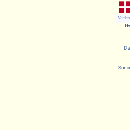
Verden 
Hv
Da
Somme