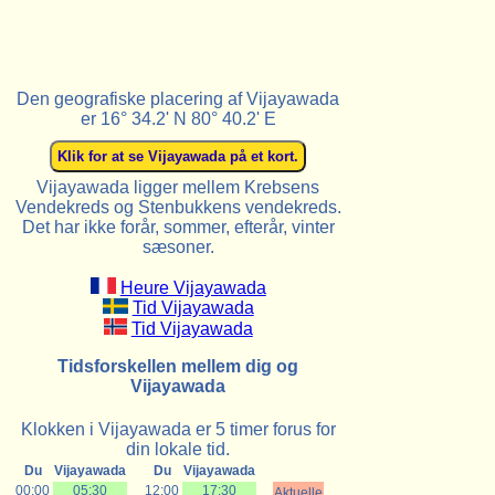
Den geografiske placering af Vijayawada
er 16° 34.2' N 80° 40.2' E
Vijayawada ligger mellem Krebsens
Vendekreds og Stenbukkens vendekreds.
Det har ikke forår, sommer, efterår, vinter
sæsoner.
Heure Vijayawada
Tid Vijayawada
Tid Vijayawada
Tidsforskellen mellem dig og
Vijayawada
Klokken i Vijayawada er 5 timer forus for
din lokale tid.
Du
Vijayawada
Du
Vijayawada
00:00
05:30
12:00
17:30
Aktuelle