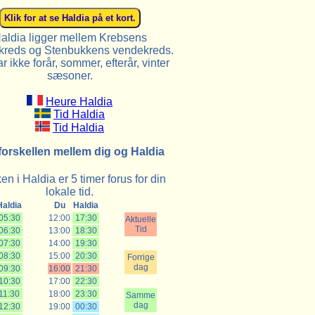
aldia ligger mellem Krebsens
reds og Stenbukkens vendekreds.
r ikke forår, sommer, efterår, vinter
sæsoner.
Heure Haldia
Tid Haldia
Tid Haldia
forskellen mellem dig og Haldia
en i Haldia er 5 timer forus for din
lokale tid.
Haldia
Du
Haldia
05:30
12:00
17:30
Aktuelle
Tid
06:30
13:00
18:30
07:30
14:00
19:30
08:30
15:00
20:30
Forrige
dag
09:30
16:00
21:30
10:30
17:00
22:30
11:30
18:00
23:30
Samme
dag
12:30
19:00
00:30