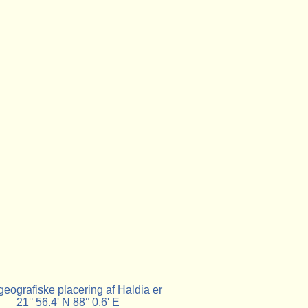
eografiske placering af Haldia er
21° 56.4' N 88° 0.6' E