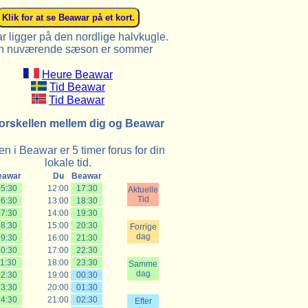
 ligger på den nordlige halvkugle.
n nuværende sæson er sommer
Heure Beawar
Tid Beawar
Tid Beawar
orskellen mellem dig og Beawar
n i Beawar er 5 timer forus for din
lokale tid.
eawar
Du
Beawar
5:30
12:00
17:30
Aktuelle
Tid
6:30
13:00
18:30
7:30
14:00
19:30
8:30
15:00
20:30
Forrige
dag
9:30
16:00
21:30
0:30
17:00
22:30
1:30
18:00
23:30
Samme
dag
2:30
19:00
00:30
3:30
20:00
01:30
4:30
21:00
02:30
Efter