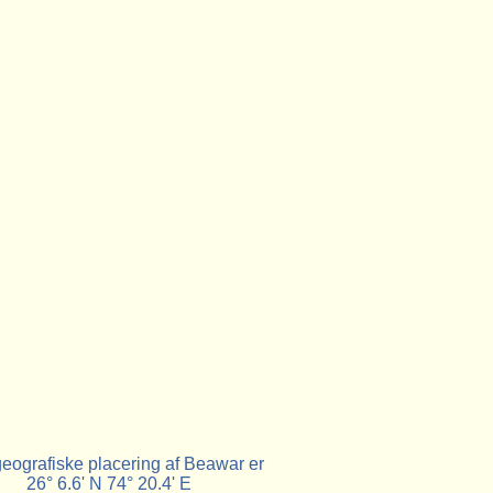
eografiske placering af Beawar er
26° 6.6' N 74° 20.4' E