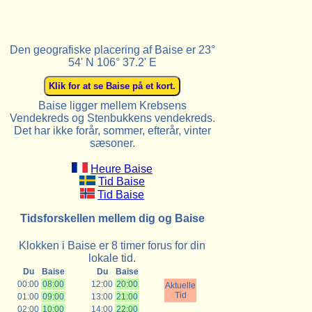
Den geografiske placering af Baise er 23°
54' N 106° 37.2' E
Baise ligger mellem Krebsens
Vendekreds og Stenbukkens vendekreds.
Det har ikke forår, sommer, efterår, vinter
sæsoner.
Heure Baise
Tid Baise
Tid Baise
Tidsforskellen mellem dig og Baise
Klokken i Baise er 8 timer forus for din
lokale tid.
Du
Baise
Du
Baise
00:00
08:00
12:00
20:00
Aktuelle
Tid
01:00
09:00
13:00
21:00
02:00
10:00
14:00
22:00