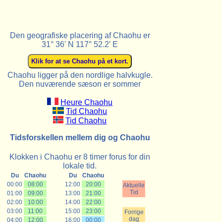
Den geografiske placering af Chaohu er
31° 36' N 117° 52.2' E
Chaohu ligger på den nordlige halvkugle.
Den nuværende sæson er sommer
Heure Chaohu
Tid Chaohu
Tid Chaohu
Tidsforskellen mellem dig og Chaohu
Klokken i Chaohu er 8 timer forus for din
lokale tid.
Du
Chaohu
Du
Chaohu
00:00
08:00
12:00
20:00
Aktuelle
Tid
01:00
09:00
13:00
21:00
02:00
10:00
14:00
22:00
03:00
11:00
15:00
23:00
Forrige
dag
04:00
12:00
16:00
00:00