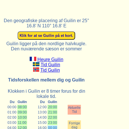
Den geografiske placering af Guilin er 25°
16.8' N 110° 16.8' E
Guilin ligger på den nordlige halvkugle.
Den nuværende sæson er sommer
Heure Guilin
Tid Guilin
Tid Guilin
Tidsforskellen mellem dig og Guilin
Klokken i Guilin er 8 timer forus for din
lokale tid.
Du
Guilin
Du
Guilin
00:00
08:00
12:00
20:00
Aktuelle
Tid
01:00
09:00
13:00
21:00
02:00
10:00
14:00
22:00
03:00
11:00
15:00
23:00
Forrige
dag
04:00
12:00
16:00
00:00