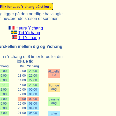
g ligger på den nordlige halvkugle.
n nuværende sæson er sommer
Heure Yichang
Tid Yichang
Tid Yichang
orskellen mellem dig og Yichang
n i Yichang er 8 timer forus for din
lokale tid.
ichang
Du
Yichang
08:00
12:00
20:00
Aktuelle
Tid
09:00
13:00
21:00
10:00
14:00
22:00
11:00
15:00
23:00
Forrige
dag
12:00
16:00
00:00
13:00
17:00
01:00
14:00
18:00
02:00
Samme
dag
15:00
19:00
03:00
16:00
20:00
04:00
17:00
21:00
05:00
Efter