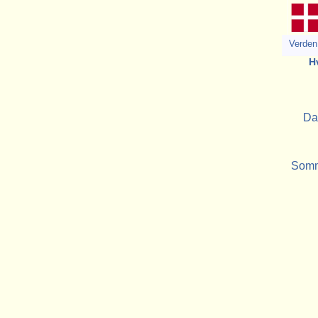
Verden 
H
Da
Somme