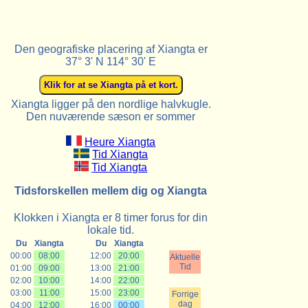
Den geografiske placering af Xiangta er
37° 3' N 114° 30' E
Xiangta ligger på den nordlige halvkugle.
Den nuværende sæson er sommer
Heure Xiangta
Tid Xiangta
Tid Xiangta
Tidsforskellen mellem dig og Xiangta
Klokken i Xiangta er 8 timer forus for din
lokale tid.
Du
Xiangta
Du
Xiangta
00:00
08:00
12:00
20:00
Aktuelle
Tid
01:00
09:00
13:00
21:00
02:00
10:00
14:00
22:00
03:00
11:00
15:00
23:00
Forrige
dag
04:00
12:00
16:00
00:00