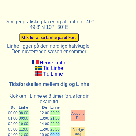
Den geografiske placering af Linhe er 40°
49.8' N 107° 30' E
Linhe ligger på den nordlige halvkugle.
Den nuværende sæson er sommer
Heure Linhe
Tid Linhe
Tid Linhe
Tidsforskellen mellem dig og Linhe
Klokken i Linhe er 8 timer forus for din
lokale tid.
Du
Linhe
Du
Linhe
00:00
08:00
12:00
20:00
Aktuelle
Tid
01:00
09:00
13:00
21:00
02:00
10:00
14:00
22:00
03:00
11:00
15:00
23:00
Forrige
dag
04:00
12:00
16:00
00:00