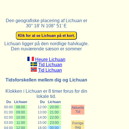
Den geografiske placering af Lichuan er
30° 18' N 108° 51' E
Lichuan ligger på den nordlige halvkugle.
Den nuværende sæson er sommer
Heure Lichuan
Tid Lichuan
Tid Lichuan
Tidsforskellen mellem dig og Lichuan
Klokken i Lichuan er 8 timer forus for din
lokale tid.
Du
Lichuan
Du
Lichuan
00:00
08:00
12:00
20:00
Aktuelle
Tid
01:00
09:00
13:00
21:00
02:00
10:00
14:00
22:00
03:00
11:00
15:00
23:00
Forrige
dag
04:00
12:00
16:00
00:00