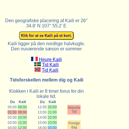
Den geografiske placering af Kaili er 26°
34.8' N 107° 55.2' E
Kaili ligger på den nordlige halvkugle.
Den nuværende sæson er sommer
Heure Kaili
Tid Kaili
Tid Kaili
Tidsforskellen mellem dig og Kaili
Klokken i Kaili er 8 timer forus for din
lokale tid.
Du
Kaili
Du
Kaili
00:00
08:00
12:00
20:00
Aktuelle
Tid
01:00
09:00
13:00
21:00
02:00
10:00
14:00
22:00
03:00
11:00
15:00
23:00
Forrige
dag
04:00
12:00
16:00
00:00