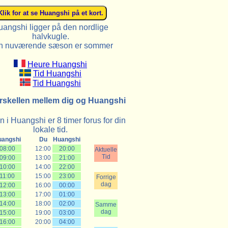
angshi ligger på den nordlige
halvkugle.
n nuværende sæson er sommer
Heure Huangshi
Tid Huangshi
Tid Huangshi
rskellen mellem dig og Huangshi
 i Huangshi er 8 timer forus for din
lokale tid.
uangshi
Du
Huangshi
08:00
12:00
20:00
Aktuelle
Tid
09:00
13:00
21:00
10:00
14:00
22:00
11:00
15:00
23:00
Forrige
dag
12:00
16:00
00:00
13:00
17:00
01:00
14:00
18:00
02:00
Samme
dag
15:00
19:00
03:00
16:00
20:00
04:00