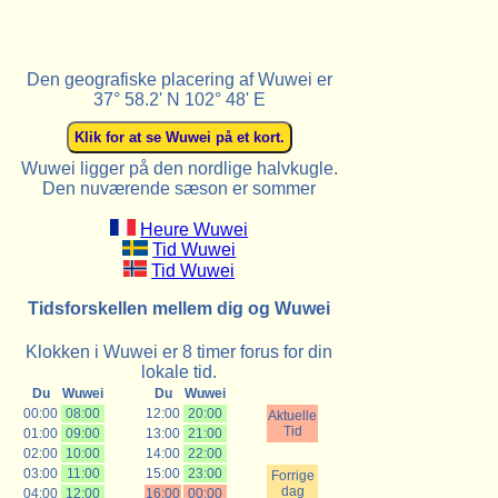
Den geografiske placering af Wuwei er
37° 58.2' N 102° 48' E
Wuwei ligger på den nordlige halvkugle.
Den nuværende sæson er sommer
Heure Wuwei
Tid Wuwei
Tid Wuwei
Tidsforskellen mellem dig og Wuwei
Klokken i Wuwei er 8 timer forus for din
lokale tid.
Du
Wuwei
Du
Wuwei
00:00
08:00
12:00
20:00
Aktuelle
Tid
01:00
09:00
13:00
21:00
02:00
10:00
14:00
22:00
03:00
11:00
15:00
23:00
Forrige
dag
04:00
12:00
16:00
00:00