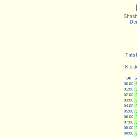
Shashi
De
Tids
Klokk
Du
S
00:00
01:00
02:00
03:00
04:00
05:00
06:00
07:00
08:00
09:00