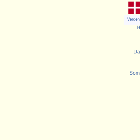
Verden 
H
Da
Somm