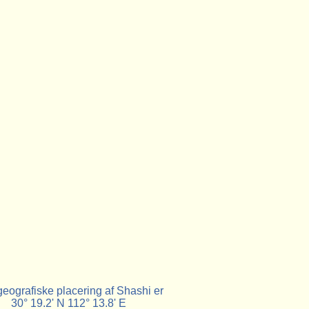
eografiske placering af Shashi er
30° 19.2' N 112° 13.8' E