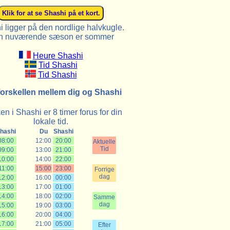
 ligger på den nordlige halvkugle.
n nuværende sæson er sommer
Heure Shashi
Tid Shashi
Tid Shashi
forskellen mellem dig og Shashi
en i Shashi er 8 timer forus for din
lokale tid.
hashi
Du
Shashi
08:00
12:00
20:00
Aktuelle
Tid
09:00
13:00
21:00
10:00
14:00
22:00
11:00
15:00
23:00
Forrige
dag
12:00
16:00
00:00
13:00
17:00
01:00
14:00
18:00
02:00
Samme
dag
15:00
19:00
03:00
16:00
20:00
04:00
17:00
21:00
05:00
Efter