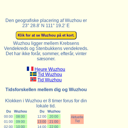
Den geografiske placering af Wuzhou er
23° 28.8' N 111° 19.2' E
Wuzhou ligger mellem Krebsens
Vendekreds og Stenbukkens vendekreds.
Det har ikke forår, sommer, efterår, vinter
sæsoner.
Heure Wuzhou
Tid Wuzhou
Tid Wuzhou
Tidsforskellen mellem dig og Wuzhou
Klokken i Wuzhou er 8 timer forus for din
lokale tid.
Du
Wuzhou
Du
Wuzhou
00:00
08:00
12:00
20:00
Aktuelle
Tid
01:00
09:00
13:00
21:00
02:00
10:00
14:00
22:00