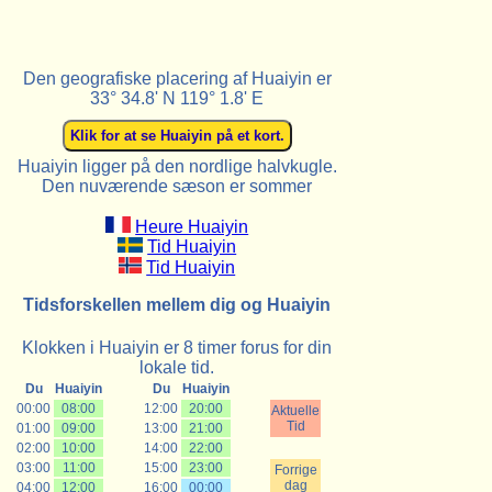
Den geografiske placering af Huaiyin er
33° 34.8' N 119° 1.8' E
Huaiyin ligger på den nordlige halvkugle.
Den nuværende sæson er sommer
Heure Huaiyin
Tid Huaiyin
Tid Huaiyin
Tidsforskellen mellem dig og Huaiyin
Klokken i Huaiyin er 8 timer forus for din
lokale tid.
Du
Huaiyin
Du
Huaiyin
00:00
08:00
12:00
20:00
Aktuelle
Tid
01:00
09:00
13:00
21:00
02:00
10:00
14:00
22:00
03:00
11:00
15:00
23:00
Forrige
dag
04:00
12:00
16:00
00:00