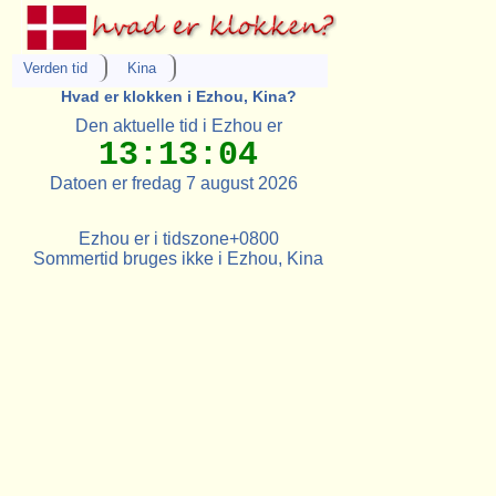
Verden tid
Kina
Hvad er klokken i Ezhou, Kina?
Den aktuelle tid i Ezhou er
13:13:04
Datoen er fredag 7 august 2026
Ezhou er i tidszone+0800
Sommertid bruges ikke i Ezhou, Kina