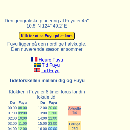
Den geografiske placering af Fuyu er 45°
10.8' N 124° 49.2' E
Fuyu ligger på den nordlige halvkugle.
Den nuværende sæson er sommer
Heure Fuyu
Tid Fuyu
Tid Fuyu
Tidsforskellen mellem dig og Fuyu
Klokken i Fuyu er 8 timer forus for din
lokale tid.
Du
Fuyu
Du
Fuyu
00:00
08:00
12:00
20:00
Aktuelle
Tid
01:00
09:00
13:00
21:00
02:00
10:00
14:00
22:00
03:00
11:00
15:00
23:00
Forrige
dag
04:00
12:00
16:00
00:00