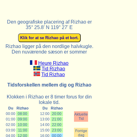
Den geografiske placering af Rizhao er
35° 25.8' N 119° 27' E
Rizhao ligger på den nordlige halvkugle.
Den nuværende sæson er sommer
Heure Rizhao
Tid Rizhao
Tid Rizhao
Tidsforskellen mellem dig og Rizhao
Klokken i Rizhao er 8 timer forus for din
lokale tid.
Du
Rizhao
Du
Rizhao
00:00
08:00
12:00
20:00
Aktuelle
Tid
01:00
09:00
13:00
21:00
02:00
10:00
14:00
22:00
03:00
11:00
15:00
23:00
Forrige
dag
04:00
12:00
16:00
00:00